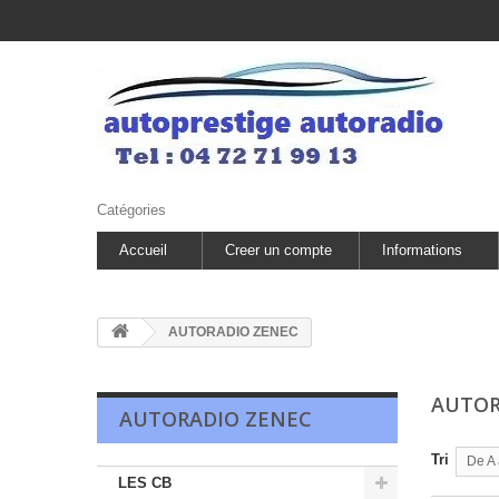
Catégories
Accueil
Creer un compte
Informations
AUTORADIO ZENEC
AUTOR
AUTORADIO ZENEC
Tri
De A 
LES CB