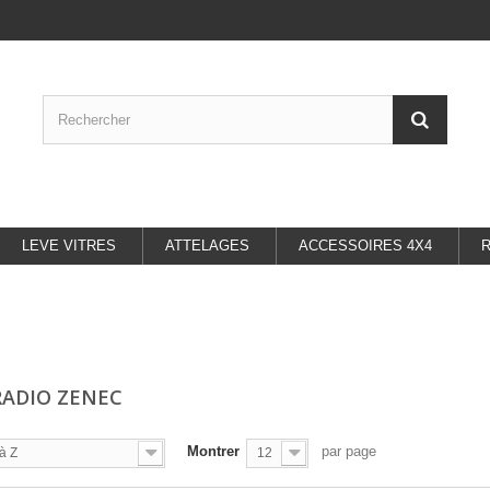
LEVE VITRES
ATTELAGES
ACCESSOIRES 4X4
ADIO ZENEC
Montrer
par page
à Z
12