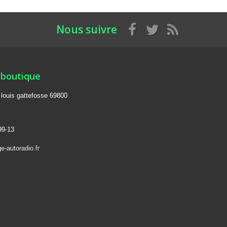
Nous suivre
 boutique
e louis gattefosse 69800
99-13
e-autoradio.fr