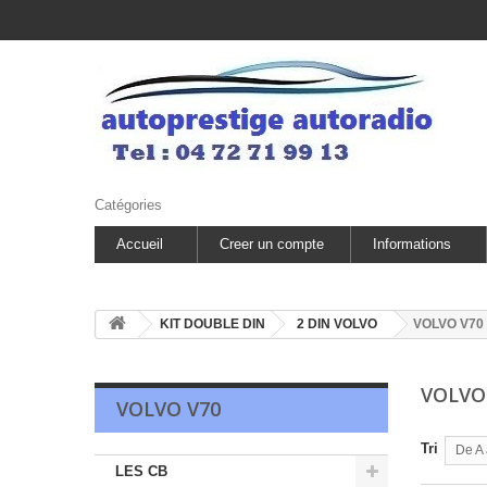
Catégories
Accueil
Creer un compte
Informations
KIT DOUBLE DIN
2 DIN VOLVO
VOLVO V70
VOLVO
VOLVO V70
Tri
De A 
LES CB