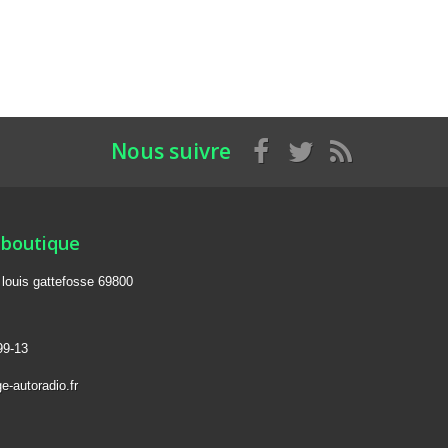
Nous suivre
 boutique
e louis gattefosse 69800
99-13
e-autoradio.fr