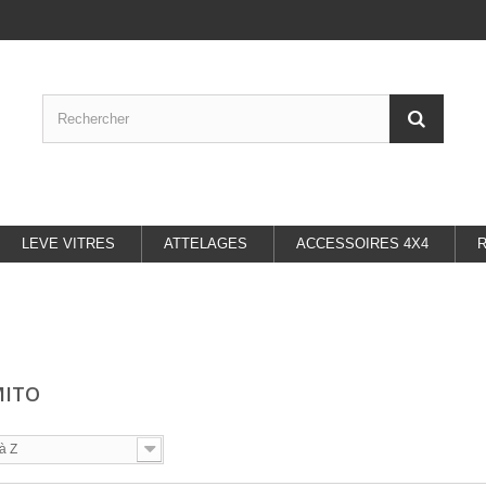
LEVE VITRES
ATTELAGES
ACCESSOIRES 4X4
MITO
à Z