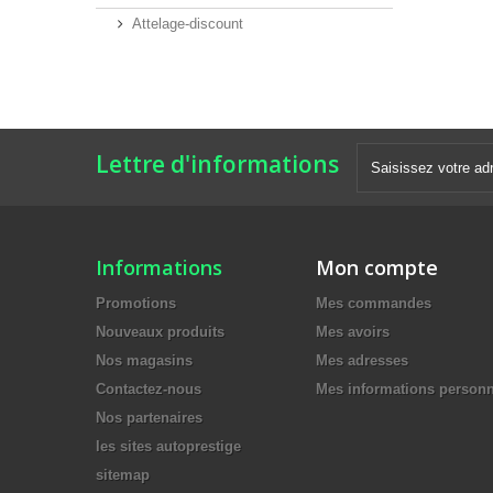
Attelage-discount
Lettre d'informations
Informations
Mon compte
Promotions
Mes commandes
Nouveaux produits
Mes avoirs
Nos magasins
Mes adresses
Contactez-nous
Mes informations personn
Nos partenaires
les sites autoprestige
sitemap