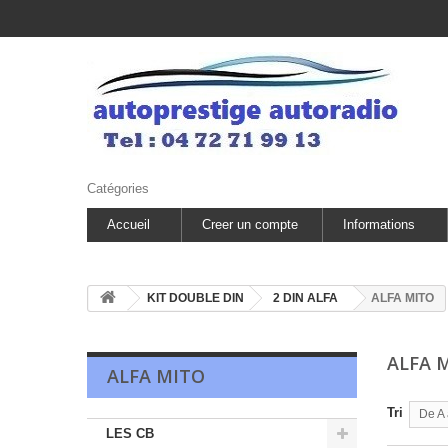
Catégories
Accueil
Creer un compte
Informations
KIT DOUBLE DIN
2 DIN ALFA
ALFA MITO
ALFA 
ALFA MITO
Tri
De A 
LES CB