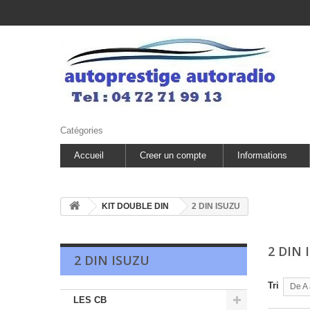
Catégories
Accueil
Creer un compte
Informations
KIT DOUBLE DIN
2 DIN ISUZU
2 DIN
2 DIN ISUZU
Tri
De A 
LES CB