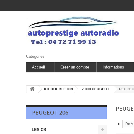
Catégories
Accueil
Creer un compte
Informations
KIT DOUBLE DIN
2 DIN PEUGEOT
PEUGEO
PEUGE
PEUGEOT 206
Tri
De A 
LES CB