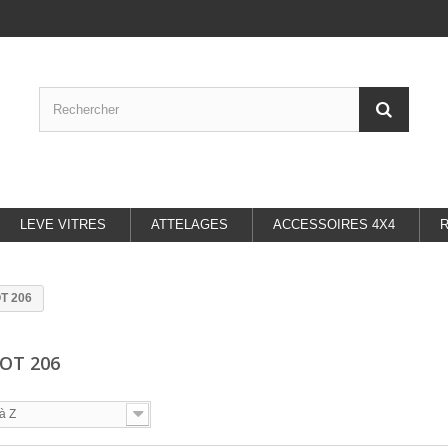
LEVE VITRES
ATTELAGES
ACCESSOIRES 4X4
T 206
OT 206
à Z