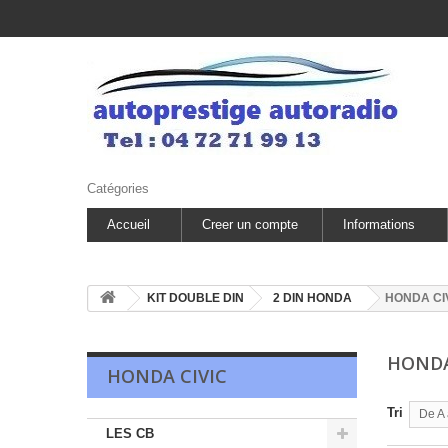
Catégories
Accueil
Creer un compte
Informations
KIT DOUBLE DIN
2 DIN HONDA
HONDA CI
HONDA
HONDA CIVIC
Tri
De A 
LES CB