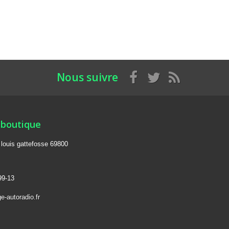
Nous suivre
 boutique
e louis gattefosse 69800
99-13
e-autoradio.fr