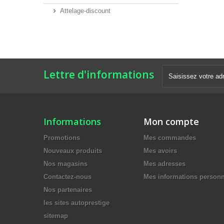
Attelage-discount
Lettre d'informations
Informations
Mon compte
Promotions
Mes commandes
Nouveaux produits
Mes avoirs
Nos magasins
Mes adresses
Contactez-nous
Mes informations personn
Nos partenaires
les sites autoprestige
sitemap