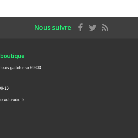
Nous suivre
 boutique
e louis gattefosse 69800
99-13
e-autoradio.fr