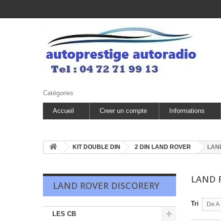
Catégories
Accueil
Creer un compte
Informations
KIT DOUBLE DIN
2 DIN LAND ROVER
LAN
LAND 
LAND ROVER DISCORERY
Tri
De A 
LES CB