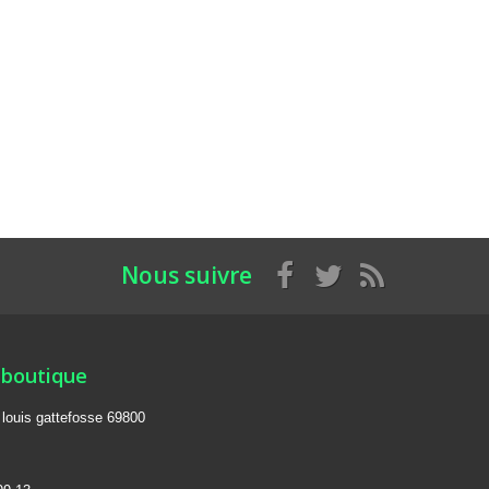
Nous suivre
 boutique
e louis gattefosse 69800