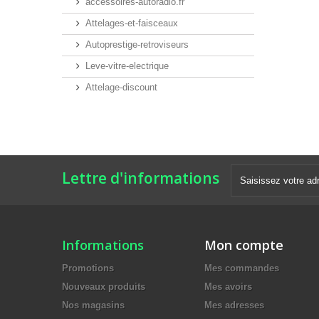
accessoires-autoradio.fr
Attelages-et-faisceaux
Autoprestige-retroviseurs
Leve-vitre-electrique
Attelage-discount
Lettre d'informations
Informations
Mon compte
Promotions
Mes commandes
Nouveaux produits
Mes avoirs
Nos magasins
Mes adresses