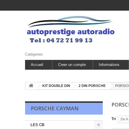
Catégories
Accueil
Creer un compte
Informations
KIT DOUBLE DIN
2 DIN PORSCHE
PORSC
PORS
PORSCHE CAYMAN
Tri
De A 
LES CB