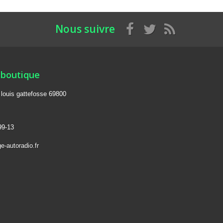
Nous suivre
 boutique
e louis gattefosse 69800
99-13
e-autoradio.fr