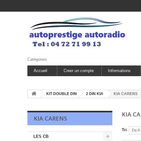
Catégories
Accueil
Creer un compte
Informations
KIT DOUBLE DIN
2 DIN KIA
KIA CARENS
KIA C
KIA CARENS
Tri
De A 
LES CB