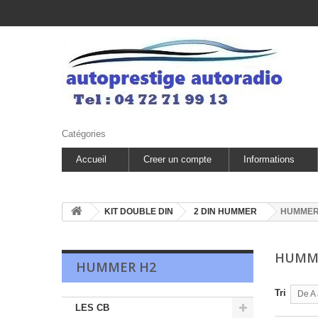
Catégories
Accueil
Creer un compte
Informations
KIT DOUBLE DIN
2 DIN HUMMER
HUMMER
HUMM
HUMMER H2
Tri
De A 
LES CB