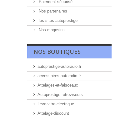
Paiement sécurisé
Nos partenaires
les sites autoprestige
Nos magasins
NOS BOUTIQUES
autoprestige-autoradio.fr
accessoires-autoradio.fr
Attelages-et-faisceaux
Autoprestige-retroviseurs
Leve-vitre-electrique
Attelage-discount