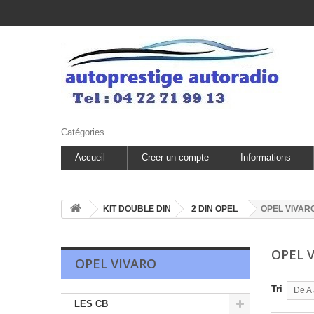
Catégories
Accueil
Creer un compte
Informations
KIT DOUBLE DIN
2 DIN OPEL
OPEL VIVAR
OPEL 
OPEL VIVARO
Tri
De A 
LES CB