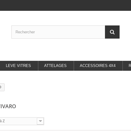
LEVE VITRES
ATTELAGES
ACCESSOIRES 4X4
O
VIVARO
à Z