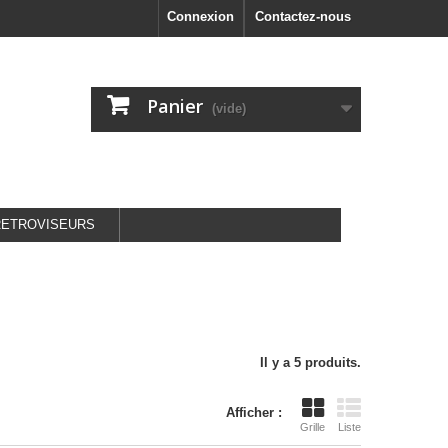
Connexion
Contactez-nous
Panier
(vide)
RETROVISEURS
Il y a 5 produits.
Afficher :
Grille
Liste