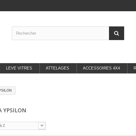
LEVE VITRES
ATTELAGES
ACCESSOIRES 4X4
PSILON
A YPSILON
à Z