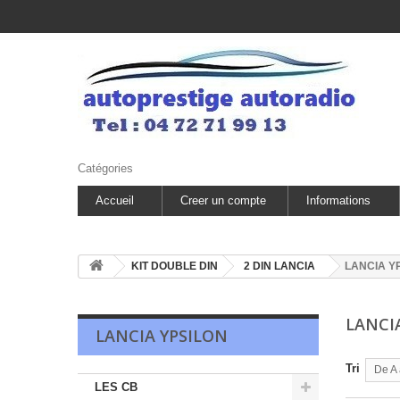
Catégories
Accueil
Creer un compte
Informations
KIT DOUBLE DIN
2 DIN LANCIA
LANCIA Y
LANCI
LANCIA YPSILON
Tri
De A 
LES CB