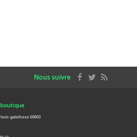
Nous suivre
 boutique
e louis gattefosse 69800