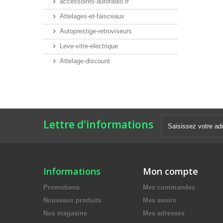
accessoires-autoradio.fr
Attelages-et-faisceaux
Autoprestige-retroviseurs
Leve-vitre-electrique
Attelage-discount
Lettre d'informations
Informations
Mon compte
Promotions
Mes commandes
Nouveaux produits
Mes avoirs
Nos magasins
Mes adresses