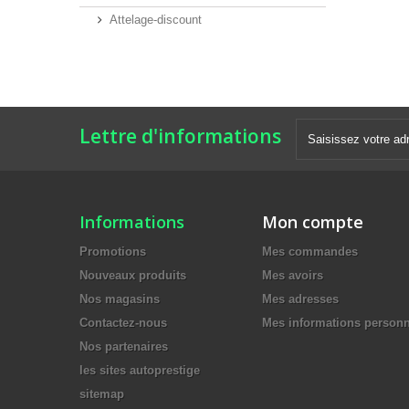
Attelage-discount
Lettre d'informations
Informations
Mon compte
Promotions
Mes commandes
Nouveaux produits
Mes avoirs
Nos magasins
Mes adresses
Contactez-nous
Mes informations personn
Nos partenaires
les sites autoprestige
sitemap