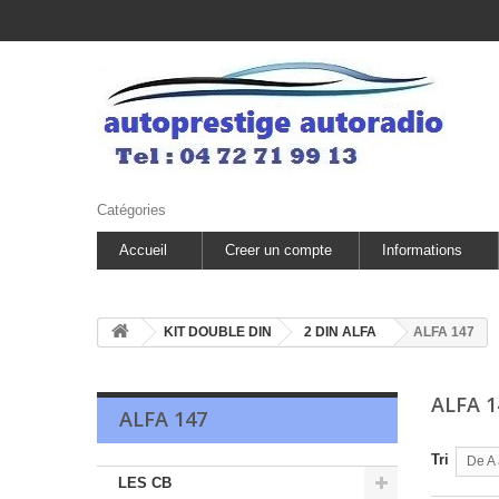
Catégories
Accueil
Creer un compte
Informations
KIT DOUBLE DIN
2 DIN ALFA
ALFA 147
ALFA 
ALFA 147
Tri
De A 
LES CB