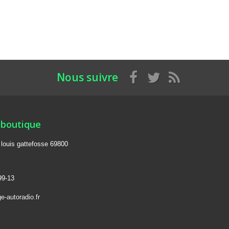
Nous suivre
 boutique
e louis gattefosse 69800
99-13
e-autoradio.fr