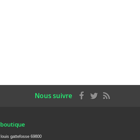
Nous suivre
 boutique
e louis gattefosse 69800