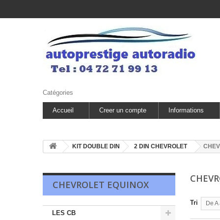
Catégories
Accueil
Creer un compte
Informations
KIT DOUBLE DIN
2 DIN CHEVROLET
CHEV
CHEVR
CHEVROLET EQUINOX
Tri
De A 
LES CB