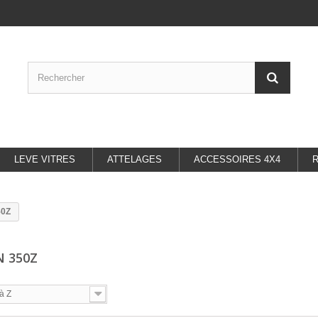
LEVE VITRES
ATTELAGES
ACCESSOIRES 4X4
50Z
N 350Z
à Z