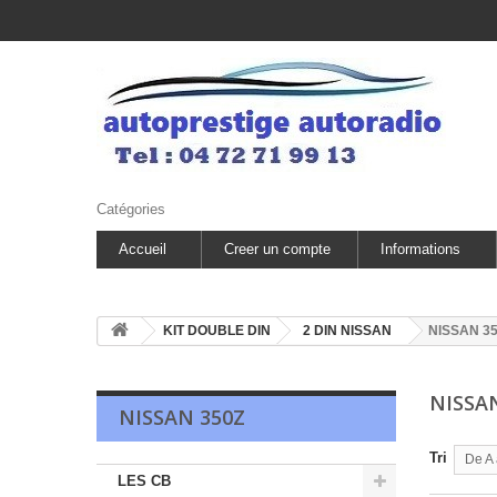
Catégories
Accueil
Creer un compte
Informations
KIT DOUBLE DIN
2 DIN NISSAN
NISSAN 3
NISSA
NISSAN 350Z
Tri
De A 
LES CB