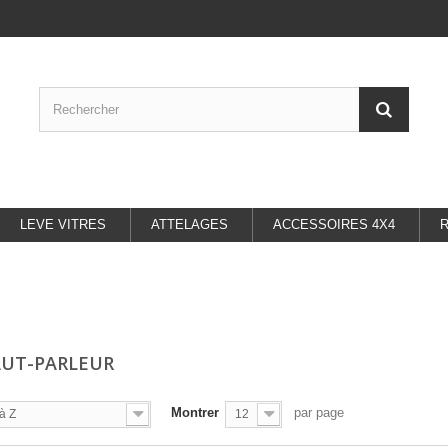
LEVE VITRES
ATTELAGES
ACCESSOIRES 4X4
AUT-PARLEUR
Montrer
par page
à Z
12