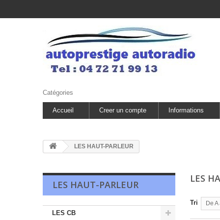
Catégories
Accueil
Creer un compte
Informations
LES HAUT-PARLEUR
LES H
LES HAUT-PARLEUR
Tri
De A 
LES CB