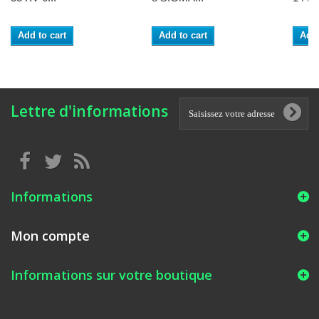
Add to cart
Add to cart
Add 
Lettre d'informations
Informations
Mon compte
Informations sur votre boutique