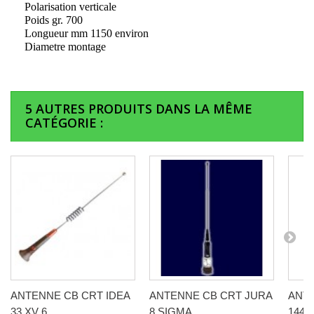
Polarisation verticale
Poids gr. 700
Longueur mm 1150 environ
Diametre montage
5 AUTRES PRODUITS DANS LA MÊME
CATÉGORIE :
ANTENNE CB CRT IDEA
ANTENNE CB CRT JURA
ANTE
33 XV 6...
8 SIGMA...
144 