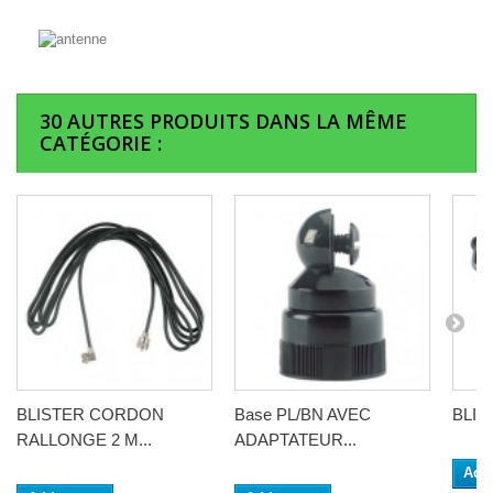
30 AUTRES PRODUITS DANS LA MÊME
CATÉGORIE :
BLISTER CORDON
Base PL/BN AVEC
BLIST
RALLONGE 2 M...
ADAPTATEUR...
Add 