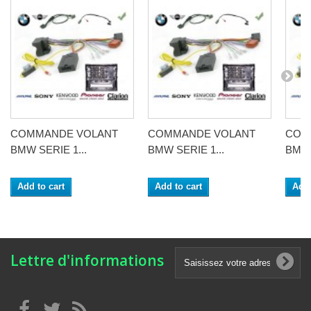
COMMANDE VOLANT
COMMANDE VOLANT
COM
BMW SERIE 1...
BMW SERIE 1...
BMW 
Add to cart
Add to cart
Add 
Lettre d'informations