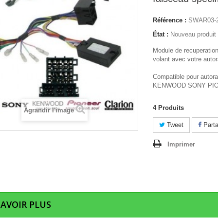
Référence :
SWAR03-
État :
Nouveau produit
Module de recuperati
volant avec votre autor
Compatible pour auto
KENWOOD SONY PI
4
Produits
Agrandir l'image
Tweet
Parta
Imprimer
SAVOIR PLUS