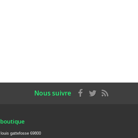
Nous suivre
 boutique
e louis gattefosse 69800