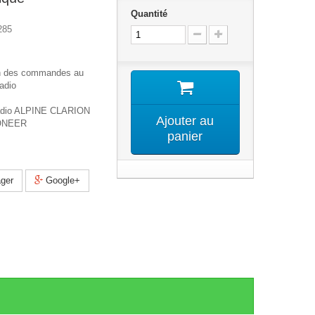
Quantité
285
on des commandes au
adio
radio ALPINE CLARION
Ajouter au
ONEER
panier
ger
Google+