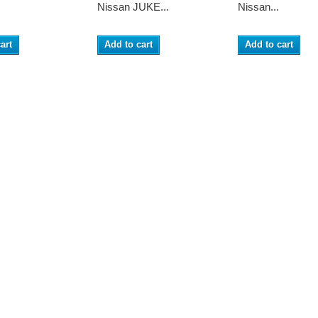
Nissan JUKE...
Nissan...
art
Add to cart
Add to cart