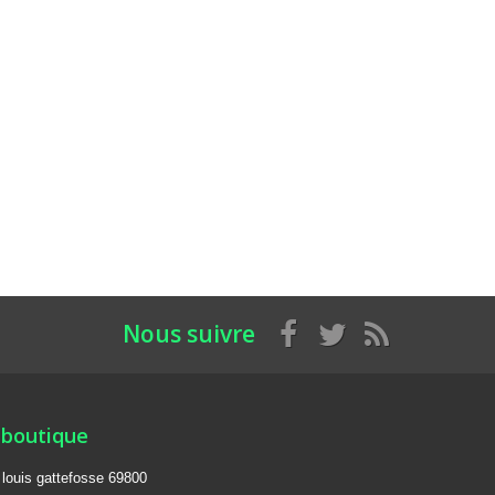
Nous suivre
 boutique
e louis gattefosse 69800