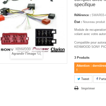
specifique
Référence :
SWAR03-
État :
Nouveau produit
Module de recuperati
volant avec votre autor
Compatible pour auto
KENWOOD SONY PI
Agrandir l'image
3
Produits
Attention : dernière
!
Tweet
Parta
Imprimer