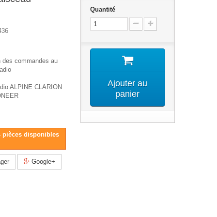
Quantité
436
on des commandes au
adio
Ajouter au
radio ALPINE CLARION
panier
ONEER
s pièces disponibles
ger
Google+