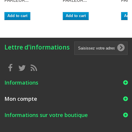
PARLEUR...
PARLEUR...
PARL
Add to cart
Add to cart
Add 
Lettre d'informations
Informations
Mon compte
Informations sur votre boutique