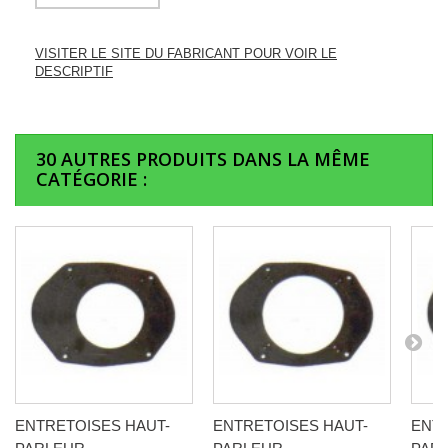
VISITER LE SITE DU FABRICANT POUR VOIR LE
DESCRIPTIF
30 AUTRES PRODUITS DANS LA MÊME
CATÉGORIE :
ENTRETOISES HAUT-
ENTRETOISES HAUT-
ENTR