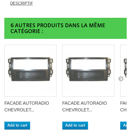
DESCRIPTIF
6 AUTRES PRODUITS DANS LA MÊME
CATÉGORIE :
FACADE AUTORADIO
FACADE AUTORADIO
FAC
CHEVROLET...
CHEVROLET...
CHEV
Add to cart
Add to cart
Add 