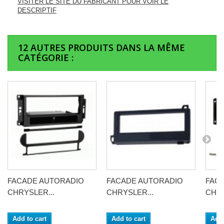
VISITER LE SITE DU FABRICANT POUR VOIR LE
DESCRIPTIF
12 AUTRES PRODUITS DANS LA MÊME
CATÉGORIE :
FACADE AUTORADIO
FACADE AUTORADIO
FAC
CHRYSLER...
CHRYSLER...
CHRY
Add to cart
Add to cart
Add 