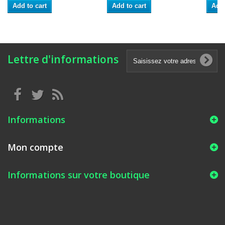
Add to cart
Add to cart
Add 
Lettre d'informations
Informations
Mon compte
Informations sur votre boutique