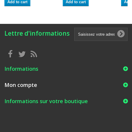
Add to cart
Add to cart
Add 
Lettre d'informations
Informations
Mon compte
Informations sur votre boutique