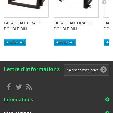
FACADE AUTORADIO
FACADE AUTORADIO
FAC
DOUBLE DIN...
DOUBLE DIN...
DOUB
Add to cart
Add to cart
Add 
Lettre d'informations
Informations