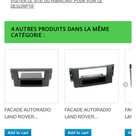
VISITER LE SITE DU FABRICANT POUR VOIR LE
DESCRIPTIF
4 AUTRES PRODUITS DANS LA MÊME
CATÉGORIE :
FACADE AUTORADIO
FACADE AUTORADIO
FAC
LAND ROVER...
LAND ROVER...
LAND
Add to cart
Add to cart
Add 