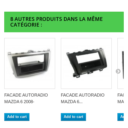
8 AUTRES PRODUITS DANS LA MÊME
CATÉGORIE :
FACADE AUTORADIO
FACADE AUTORADIO
FAC
MAZDA 6 2008-
MAZDA 6...
MAZD
Add to cart
Add to cart
Add 