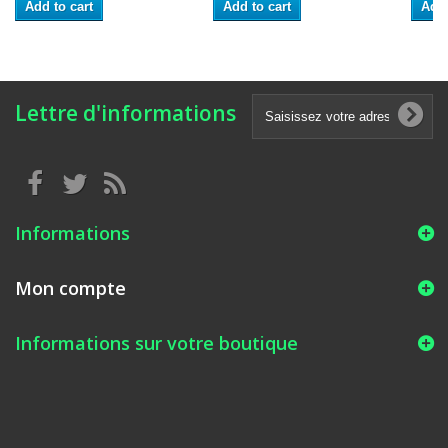
Add to cart
Add to cart
Add 
Lettre d'informations
Informations
Mon compte
Informations sur votre boutique