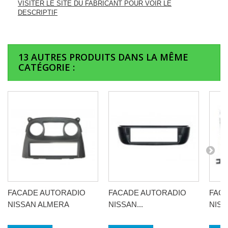
VISITER LE SITE DU FABRICANT POUR VOIR LE
DESCRIPTIF
13 AUTRES PRODUITS DANS LA MÊME
CATÉGORIE :
FACADE AUTORADIO
FACADE AUTORADIO
FAC
NISSAN ALMERA
NISSAN...
NISS