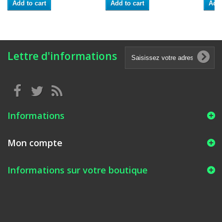
Add to cart
Add to cart
Add 
Lettre d'informations
Informations
Mon compte
Informations sur votre boutique