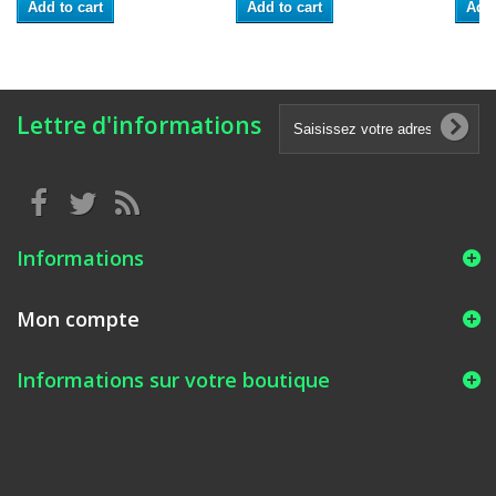
Add to cart
Add to cart
Add 
Lettre d'informations
Informations
Mon compte
Informations sur votre boutique