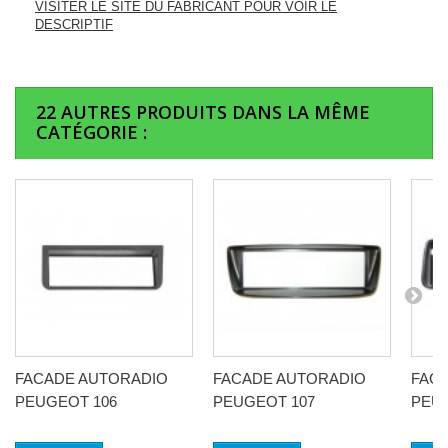
VISITER LE SITE DU FABRICANT POUR VOIR LE
DESCRIPTIF
22 AUTRES PRODUITS DANS LA MÊME
CATÉGORIE :
FACADE AUTORADIO
FACADE AUTORADIO
FAC
PEUGEOT 106
PEUGEOT 107
PEU