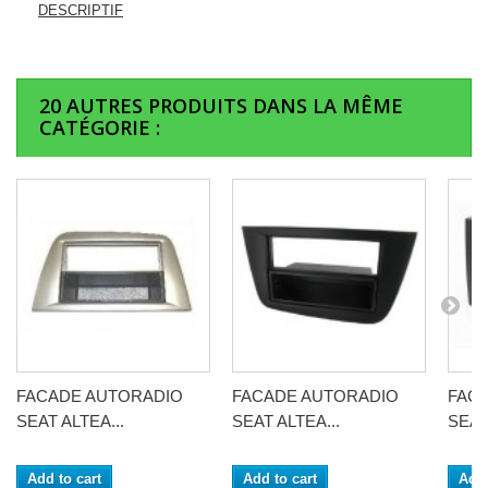
DESCRIPTIF
20 AUTRES PRODUITS DANS LA MÊME
CATÉGORIE :
FACADE AUTORADIO
FACADE AUTORADIO
FAC
SEAT ALTEA...
SEAT ALTEA...
SEAT
Add to cart
Add to cart
Add 