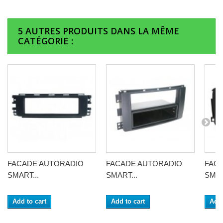
5 AUTRES PRODUITS DANS LA MÊME
CATÉGORIE :
FACADE AUTORADIO
FACADE AUTORADIO
FAC
SMART...
SMART...
SMAR
Add to cart
Add to cart
Add 