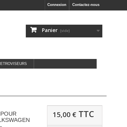
Connexion
Contactez-nous
Panier
(vide)
RETROVISEURS
TTC
15,00 €
 POUR
LKSWAGEN
-