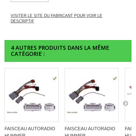
VISITER LE SITE DU FABRICANT POUR VOIR LE
DESCRIPTIF
4 AUTRES PRODUITS DANS LA MÊME
CATÉGORIE :
FAISCEAU AUTORADIO
FAISCEAU AUTORADIO
FAI
HUMMER...
HUMMER...
HUMM