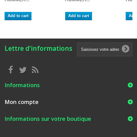
Add to cart
Add to cart
Add 
Lettre d'informations
Informations
Mon compte
Informations sur votre boutique