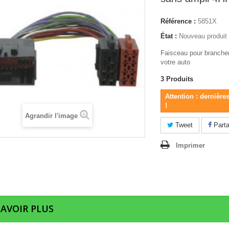
Référence :
5851X
État :
Nouveau produit
Faisceau pour brancher
votre auto
3
Produits
Attention : dernière
!
Agrandir l'image
Tweet
Parta
Imprimer
SAVOIR PLUS