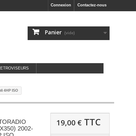
Connexion
Contactez-nous
Panier
(vide)
RETROVISEURS
i 4HP ISO
TTC
19,00 €
UTORADIO
X350) 2002-
P ISO