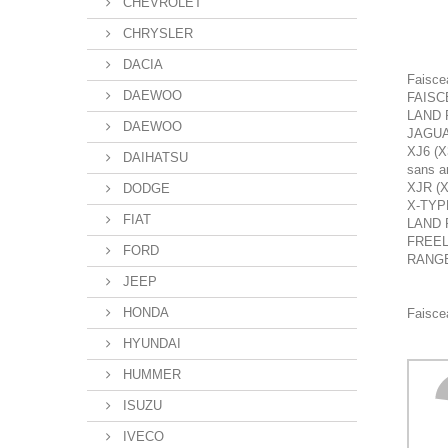
CHEVROLET
CHRYSLER
DACIA
Faisce
DAEWOO
FAISC
LAND 
DAEWOO
JAGUA
XJ6 (X
DAIHATSU
sans a
XJR (X
DODGE
X-TYP
FIAT
LAND 
FREEL
FORD
RANGE
JEEP
HONDA
Faiscea
HYUNDAI
HUMMER
ISUZU
IVECO