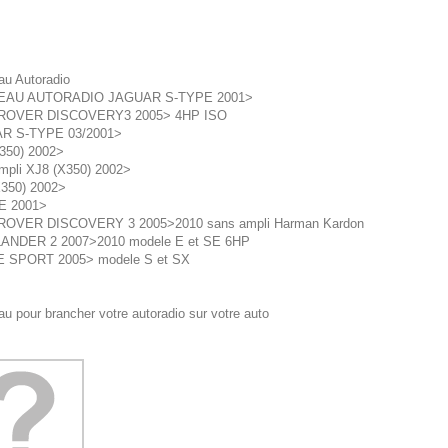
au Autoradio
EAU AUTORADIO JAGUAR S-TYPE 2001>
ROVER DISCOVERY3 2005> 4HP ISO
R S-TYPE 03/2001>
350) 2002>
mpli XJ8 (X350) 2002>
350) 2002>
E 2001>
ROVER DISCOVERY 3 2005>2010 sans ampli Harman Kardon
ANDER 2 2007>2010 modele E et SE 6HP
 SPORT 2005> modele S et SX
u pour brancher votre autoradio sur votre auto