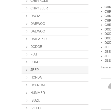
CHEVROLET
CHR
CHRYSLER
CHR
DACIA
CHR
CHR
DAEWOO
CHR
DOD
DAEWOO
DOD
DOD
DAIHATSU
DOD
DODGE
JEE
JE
FIAT
JE
JEE
FORD
Faiscea
JEEP
HONDA
HYUNDAI
HUMMER
ISUZU
IVECO