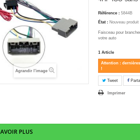
Référence :
5844B
État :
Nouveau produit
Faisceau pour brancher
votre auto
1
Article
Attention : dernière
!
Agrandir l'image
Tweet
Parta
Imprimer
SAVOIR PLUS