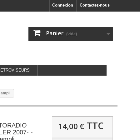
Connexion
Contactez-nous
Panier
(vide)
RETROVISEURS
ampli
TTC
14,00 €
UTORADIO
ER 2007- -
ampli