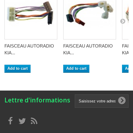
FAISCEAU AUTORADIO
FAISCEAU AUTORADIO
FAI
KIA...
KIA...
KIA...
Add to cart
Add to cart
Add 
Lettre d'informations