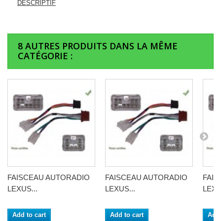
DESCRIPTIF
8 AUTRES PRODUITS DANS LA MÊME
CATÉGORIE :
FAISCEAU AUTORADIO
FAISCEAU AUTORADIO
FAI
LEXUS...
LEXUS...
LEXU
Add to cart
Add to cart
Add 