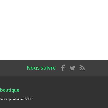
Nous suivre
 boutique
e louis gattefosse 69800