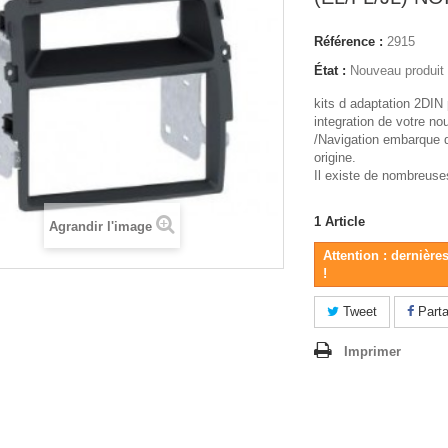
Référence :
2915
État :
Nouveau produit
kits d adaptation 2DIN p
integration de votre n
/Navigation embarque
origine.
Il existe de nombreuses
1
Article
Agrandir l'image
Attention : dernière
!
Tweet
Parta
Imprimer