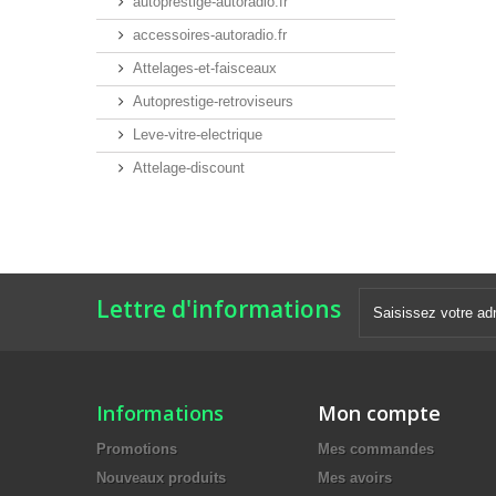
autoprestige-autoradio.fr
accessoires-autoradio.fr
Attelages-et-faisceaux
Autoprestige-retroviseurs
Leve-vitre-electrique
Attelage-discount
Lettre d'informations
Informations
Mon compte
Promotions
Mes commandes
Nouveaux produits
Mes avoirs