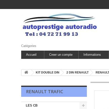
Catégories
Accueil
Creer un compte
Informations
KIT DOUBLE DIN
2 DIN RENAULT
RENAULT
RENAULT TRAFIC
LES CB