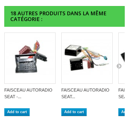
18 AUTRES PRODUITS DANS LA MÊME
CATÉGORIE :
FAISCEAU AUTORADIO
FAISCEAU AUTORADIO
FAI
SEAT -...
SEAT...
SEAT.
Add to cart
Add to cart
Add 