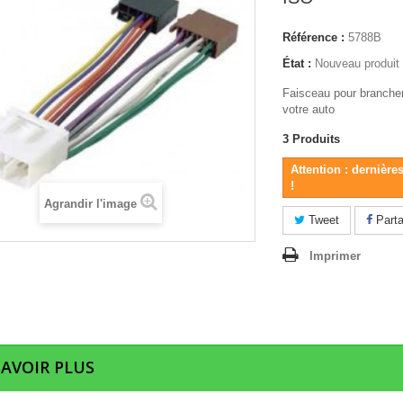
Référence :
5788B
État :
Nouveau produit
Faisceau pour brancher
votre auto
3
Produits
Attention : dernière
!
Agrandir l'image
Tweet
Parta
Imprimer
SAVOIR PLUS