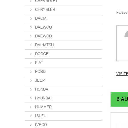
CHEVROLET
CHRYSLER
Faiscea
DACIA
DAEWOO
DAEWOO
DAIHATSU
DODGE
FIAT
FORD
VISIT
JEEP
HONDA
6 A
HYUNDAI
HUMMER
ISUZU
IVECO