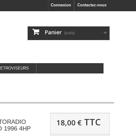
Connexion
Contactez-nous
Panier
(vide)
RETROVISEURS
TTC
18,00 €
UTORADIO
O 1996 4HP