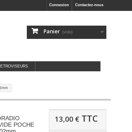
Connexion
Contactez-nous
Panier
(vide)
RETROVISEURS
02mm
TTC
13,00 €
ORADIO
VIDE POCHE
x102mm