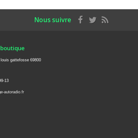
Nous suivre
 boutique
e louis gattefosse 69800
99-13
e-autoradio.fr