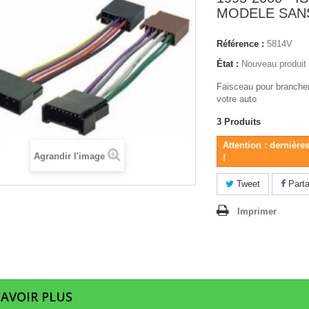
MODELE SAN
Référence :
5814V
État :
Nouveau produit
Faisceau pour brancher
votre auto
3
Produits
Attention : dernière
Agrandir l'image
!
Tweet
Parta
Imprimer
SAVOIR PLUS