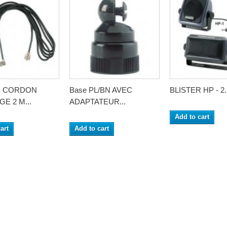
R CORDON
Base PL/BN AVEC
BLISTER HP - 2..
E 2 M...
ADAPTATEUR...
Add to cart
art
Add to cart