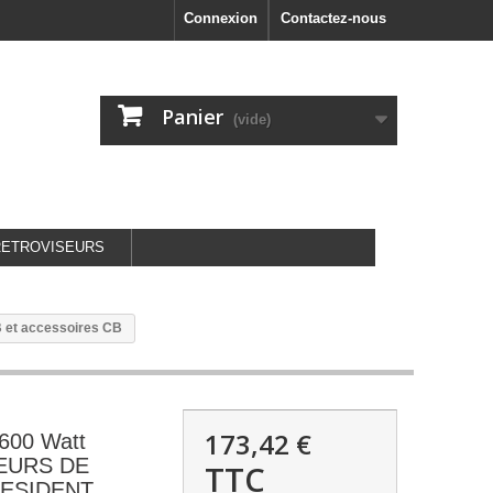
Connexion
Contactez-nous
Panier
(vide)
RETROVISEURS
 et accessoires CB
173,42 €
 600 Watt
EURS DE
TTC
RESIDENT