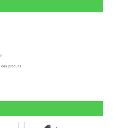
de.
e des produits