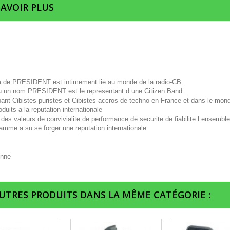
SAVOIR PLUS
 de PRESIDENT est intimement lie au monde de la radio-CB.
u un nom PRESIDENT est le representant d une Citizen Band
pant Cibistes puristes et Cibistes accros de techno en France et dans le mon
duits a la reputation internationale
des valeurs de convivialite de performance de securite de fiabilite l ensembl
amme a su se forger une reputation internationale.
AUTRES PRODUITS DANS LA MÊME CATÉGORIE :