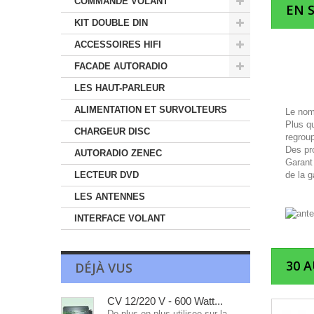
COMMANDE VOLANT
EN 
KIT DOUBLE DIN
ACCESSOIRES HIFI
FACADE AUTORADIO
LES HAUT-PARLEUR
ALIMENTATION ET SURVOLTEURS
Le nom
Plus q
CHARGEUR DISC
regrou
Des pro
AUTORADIO ZENEC
Garant 
LECTEUR DVD
de la g
LES ANTENNES
INTERFACE VOLANT
30 
DÉJÀ VUS
CV 12/220 V - 600 Watt...
De plus en plus utilisee sur la...