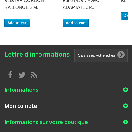
BLISTER CORDON
Base PL/BN AVEC
BLIST
RALLONGE 2 M...
ADAPTATEUR...
Add 
Add to cart
Add to cart
Lettre d'informations
Informations
Mon compte
Informations sur votre boutique