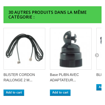
30 AUTRES PRODUITS DANS LA MÊME
CATÉGORIE :
BLISTER CORDON
Base PL/BN AVEC
BLIST
RALLONGE 2 M...
ADAPTATEUR...
Add 
Add to cart
Add to cart